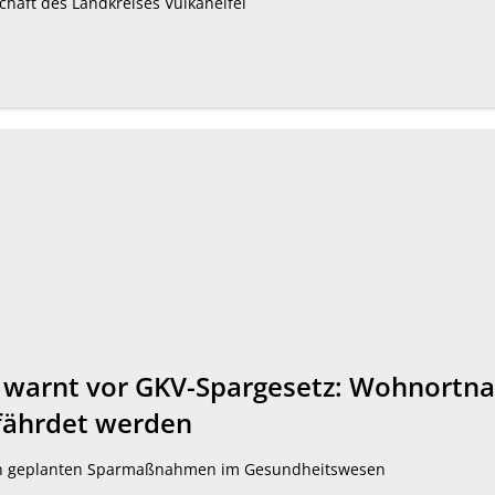
chaft des Landkreises Vulkaneifel
ng warnt vor GKV-Spargesetz: Wohnortn
efährdet werden
en geplanten Sparmaßnahmen im Gesundheitswesen