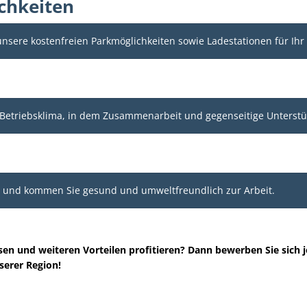
chkeiten
e unsere kostenfreien Parkmöglichkeiten sowie Ladestationen für Ihr
tes Betriebsklima, in dem Zusammenarbeit und gegenseitige Unters
t und kommen Sie gesund und umweltfreundlich zur Arbeit.
n und weiteren Vorteilen profitieren? Dann bewerben Sie sich je
serer Region!