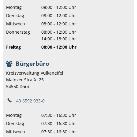
Montag
08:00
-
12:00
Uhr
Von 08:00 bis 12:00 Uhr
Dienstag
08:00
-
12:00
Uhr
Von 08:00 bis 12:00 Uhr
Mittwoch
08:00
-
12:00
Uhr
Von 08:00 bis 12:00 Uhr
Donnerstag
08:00
-
12:00
Uhr
Von 08:00 bis 12:00 Uhr
14:00
-
18:00
Uhr
Von 14:00 bis 18:00 Uhr
Freitag
08:00
-
12:00
Uhr
Von 08:00 bis 12:00 Uhr
Bürgerbüro
Kreisverwaltung Vulkaneifel
Mainzer Straße 25
54550
Daun
+49 6592 933-0
Montag
07:30
-
16:30
Uhr
Von 07:30 bis 16:30 Uhr
Dienstag
07:30
-
16:30
Uhr
Von 07:30 bis 16:30 Uhr
Mittwoch
07:30
-
16:30
Uhr