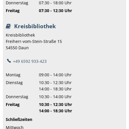
Von 07:30 bis 16:30 Uhr
Donnerstag
07:30
-
18:00
Uhr
Von 07:30 bis 18:00 Uhr
Freitag
07:30
-
12:30
Uhr
Von 07:30 bis 12:30 Uhr
Kreisbibliothek
Kreisbibliothek
Freiherr-vom-Stein-Straße 15
54550
Daun
+49 6592 933-423
Montag
09:00
-
14:00
Uhr
Von 09:00 bis 14:00 Uhr
Dienstag
10:30
-
12:30
Uhr
Von 10:30 bis 12:30 Uhr
14:00
-
18:30
Uhr
Von 14:00 bis 18:30 Uhr
Donnerstag
10:30
-
14:00
Uhr
Von 10:30 bis 14:00 Uhr
Freitag
10:30
-
12:30
Uhr
Von 10:30 bis 12:30 Uhr
14:00
-
18:30
Uhr
Von 14:00 bis 18:30 Uhr
Schließzeiten
Mittwoch