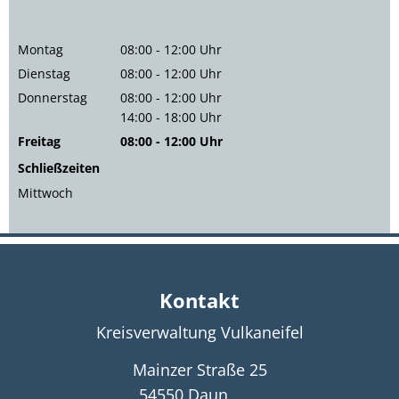
Montag
08:00
-
12:00
Uhr
Von 08:00 bis 12:00 Uhr
Dienstag
08:00
-
12:00
Uhr
Von 08:00 bis 12:00 Uhr
Donnerstag
08:00
-
12:00
Uhr
Von 08:00 bis 12:00 Uhr
14:00
-
18:00
Uhr
Von 14:00 bis 18:00 Uhr
Freitag
08:00
-
12:00
Uhr
Von 08:00 bis 12:00 Uhr
Schließzeiten
Mittwoch
Kontakt
Kreisverwaltung Vulkaneifel
Mainzer Straße 25
54550
Daun