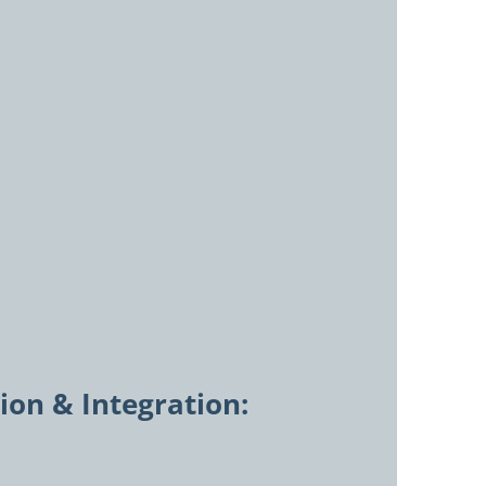
on & Integration:
en