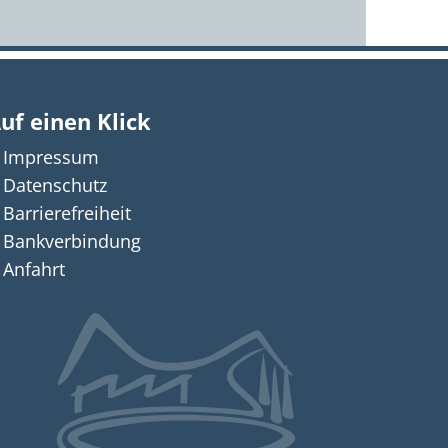
uf einen Klick
Impressum
n auszublenden
18:00 Uhr
Datenschutz
Barrierefreiheit
Bankverbindung
Anfahrt