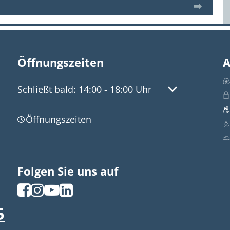
Öffnungszeiten
A
Klicken, um weitere Öffnungs- oder Schließzeite
Schließt bald:
14:00
-
18:00
Uhr
Von 14:00 bis 
Öffnungszeiten
Folgen Sie uns auf
5