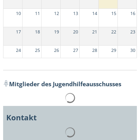
10
11
12
13
14
15
16
17
18
19
20
21
22
23
24
25
26
27
28
29
30
31
1
2
3
4
5
6
15 Uhr
Mitglieder des Jugendhilfeausschusses
Jugendhilfeausschuss
(55.
Suchergebnisse werden gelad
Sitzung)
Kontakt
Suchergebnisse werden gelad