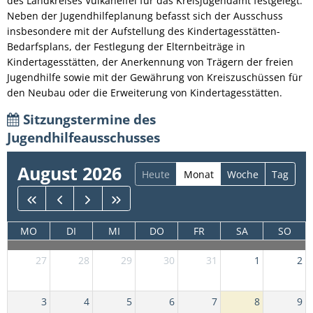
des Landkreises Vulkaneifel für das Kreisjugendamt festgelegt.
Neben der Jugendhilfeplanung befasst sich der Ausschuss
insbesondere mit der Aufstellung des Kindertagesstätten-
Bedarfsplans, der Festlegung der Elternbeiträge in
Kindertagesstätten, der Anerkennung von Trägern der freien
Jugendhilfe sowie mit der Gewährung von Kreiszuschüssen für
den Neubau oder die Erweiterung von Kindertagesstätten.
Sitzungstermine des
Jugendhilfeausschusses
August 2026
Heute
Monat
Woche
Tag
MO
DI
MI
DO
FR
SA
SO
27
28
29
30
31
1
2
3
4
5
6
7
8
9