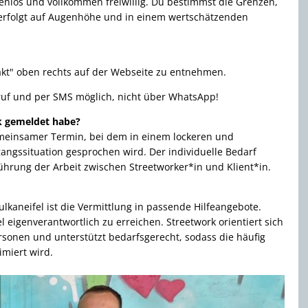
stenlos und vollkommen freiwillig. Du bestimmst die Grenzen,
 erfolgt auf Augenhöhe und in einem wertschätzenden
akt" oben rechts auf der Webseite zu entnehmen.
ruf und per SMS möglich, nicht über WhatsApp!
k gemeldet habe?
gemeinsamer Termin, bei dem in einem lockeren und
ngssituation gesprochen wird. Der individuelle Bedarf
hrung der Arbeit zwischen Streetworker*in und Klient*in.
lkaneifel ist die Vermittlung in passende Hilfeangebote.
 eigenverantwortlich zu erreichen. Streetwork orientiert sich
rsonen und unterstützt bedarfsgerecht, sodass die häufig
imiert wird.