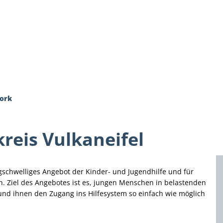
es
Themen
Dienstleistungen A-Z
Pol
ork
reis Vulkaneifel
rigschwelliges Angebot der Kinder- und Jugendhilfe und für
h. Ziel des Angebotes ist es, jungen Menschen in belastenden
und ihnen den Zugang ins Hilfesystem so einfach wie möglich