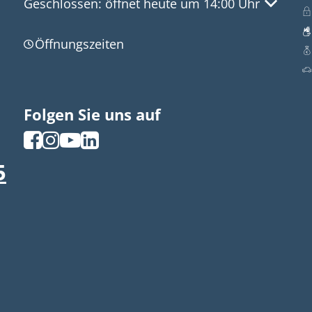
Klicken, um weitere Öffnungs- oder Schließzeite
Geschlossen:
öffnet heute um 14:00 Uhr
Öffnungszeiten
Folgen Sie uns auf
5