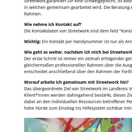
Streetwork garantiert Dir eine Schweigepflicht, ist ko
in welchen gemeinsam gearbeitet wird. Die Beratung
Rahmen.
Wie nehme ich Kontakt auf?
Die Kontaktdaten von Streetwork sind dem Feld "Kont
Wichtig:
Ein Kontakt per Handynummer ist nur als An
Wie geht es weiter, nachdem ich mich bei Streetwor
Der erste Schritt ist immer ein zeitnah erfolgender 
gleichermaßen professionellen Rahmen über die Ausga
entscheidet anschließend über den Rahmen der Fortfü
Worauf arbeite ich gemeinsam mit Streetwork hin?
Das übergeordnete Ziel von Streetwork im Landkreis Vu
Klient*innen werden dahingehend bestärkt, dieses Ziel
dabei an den individuellen Ressourcen betroffener Pe
hohe Hürde zum Einstieg ins Hilfesystem sichtbar min