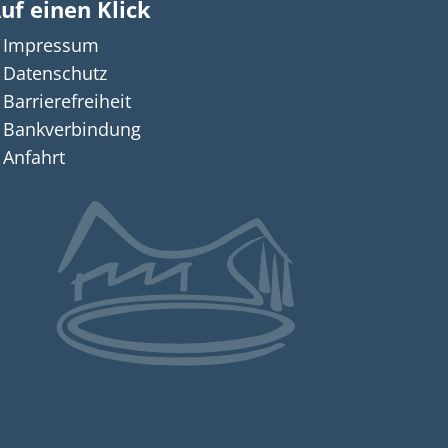
uf einen Klick
Impressum
n auszublenden
12:00 Uhr
Datenschutz
Barrierefreiheit
Bankverbindung
Anfahrt