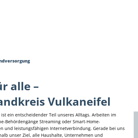
es
Themen
Dienstleistungen A-Z
Pol
ndversorgung
r alle –
andkreis Vulkaneifel
 ist ein entscheidender Teil unseres Alltags. Arbeiten im
nline-Behördengänge Streaming oder Smart-Home-
ilen und leistungsfähigen Internetverbindung. Gerade bei uns
shalb unser Ziel, alle Haushalte, Unternehmen und