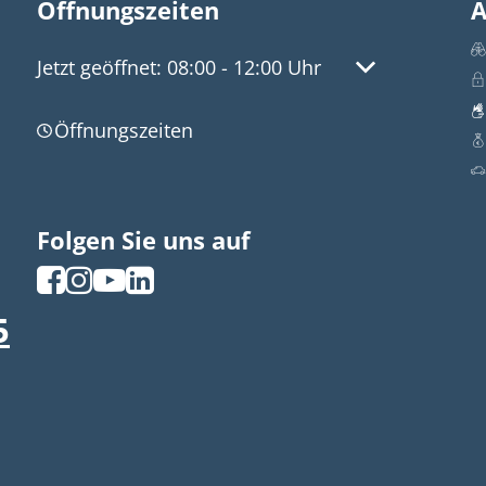
Öffnungszeiten
A
Klicken, um weitere Öffnungs- oder Schließzeite
Jetzt geöffnet:
08:00
-
12:00
Uhr
Von 08:00 bis 
Öffnungszeiten
Folgen Sie uns auf
5