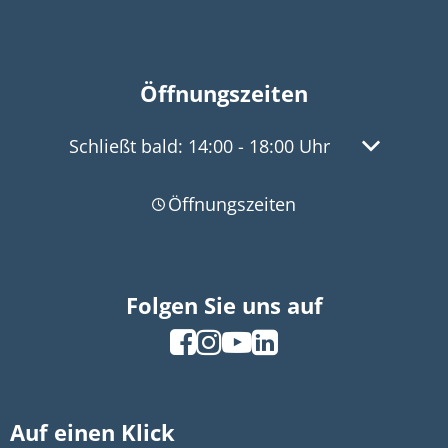
Öffnungszeiten
Klicken, um weitere Öffnungs- oder Schließz
Schließt bald:
14:00
-
18:00
Uhr
Von 14:00 
Öffnungszeiten
Folgen Sie uns auf
Auf einen Klick