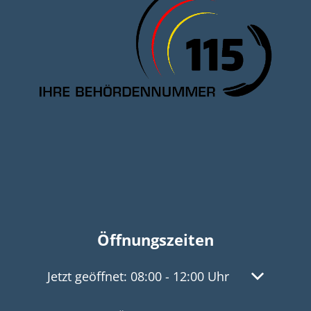
Öffnungszeiten
Klicken, um weitere Öffnungs- oder Schließz
Jetzt geöffnet:
08:00
-
12:00
Uhr
Von 08:00 