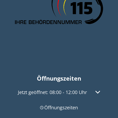
Öffnungszeiten
Klicken, um weitere Öffnungs- oder Schließz
Jetzt geöffnet:
08:00
-
12:00
Uhr
Von 08:00 
Öffnungszeiten