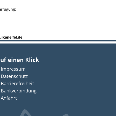
Verfügung:
lkaneifel.de
uf einen Klick
Impressum
n auszublenden
Datenschutz
Barrierefreiheit
Bankverbindung
Anfahrt