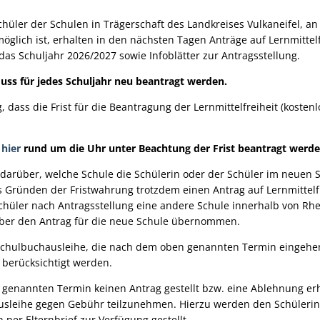
chüler der Schulen in Trägerschaft des Landkreises Vulkaneifel, a
glich ist, erhalten in den nächsten Tagen Anträge auf Lernmittelf
as Schuljahr 2026/2027 sowie Infoblätter zur Antragsstellung.
muss für jedes Schuljahr neu beantragt werden.
 dass die Frist für die Beantragung der Lernmittelfreiheit (kosten
e
hier
rund um die Uhr unter Beachtung der Frist beantragt werde
 darüber, welche Schule die Schülerin oder der Schüler im neuen 
Gründen der Fristwahrung trotzdem einen Antrag auf Lernmittelfrei
Schüler nach Antragsstellung eine andere Schule innerhalb von Rh
über den Antrag für die neue Schule übernommen.
 Schulbuchausleihe, die nach dem oben genannten Termin eingehen
 berücksichtigt werden.
n genannten Termin keinen Antrag gestellt bzw. eine Ablehnung er
Ausleihe gegen Gebühr teilzunehmen. Hierzu werden den Schüleri
 per Elternbrief zur Verfügung gestellt.