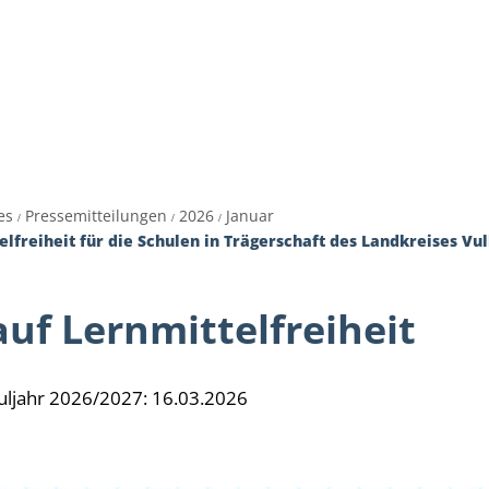
es
Themen
Dienstleistungen A-Z
Pol
es
Pressemitteilungen
2026
Januar
lfreiheit für die Schulen in Trägerschaft des Landkreises Vu
auf Lernmittelfreiheit
huljahr 2026/2027: 16.03.2026