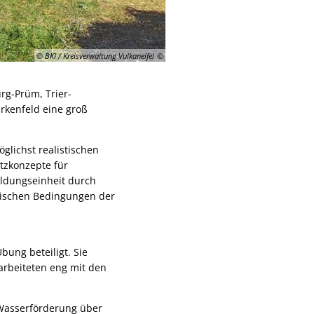
© BKI / Kreisverwaltung Vulkaneifel
urg-Prüm, Trier-
irkenfeld eine groß
öglichst realistischen
tzkonzepte für
ildungseinheit durch
istischen Bedingungen der
bung beteiligt. Sie
arbeiteten eng mit den
Wasserförderung über