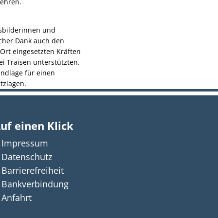
wehren.
usbilderinnen und
icher Dank auch den
 Ort eingesetzten Kräften
i Traisen unterstützten.
undlage für einen
tzlagen.
uf einen Klick
Impressum
n auszublenden
Datenschutz
Barrierefreiheit
Bankverbindung
Anfahrt