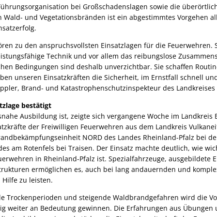
Führungsorganisation bei Großschadenslagen sowie die überörtli
n Wald- und Vegetationsbränden ist ein abgestimmtes Vorgehen alle
satzerfolg.
ren zu den anspruchsvollsten Einsatzlagen für die Feuerwehren. S
 leistungsfähige Technik und vor allem das reibungslose Zusammensp
chen Bedingungen sind deshalb unverzichtbar. Sie schaffen Routine
n unseren Einsatzkräften die Sicherheit, im Ernstfall schnell und
ppler, Brand- und Katastrophenschutzinspekteur des Landkreises 
zlage bestätigt
ätsnahe Ausbildung ist, zeigte sich vergangene Woche im Landkreis
atzkräfte der Freiwilligen Feuerwehren aus dem Landkreis Vulkane
randbekämpfungseinheit NORD des Landes Rheinland-Pfalz bei d
s am Rotenfels bei Traisen. Der Einsatz machte deutlich, wie wich
rwehren in Rheinland-Pfalz ist. Spezialfahrzeuge, ausgebildete E
rukturen ermöglichen es, auch bei lang andauernden und kompl
Hilfe zu leisten.
de Trockenperioden und steigende Waldbrandgefahren wird die Vo
tig weiter an Bedeutung gewinnen. Die Erfahrungen aus Übungen 