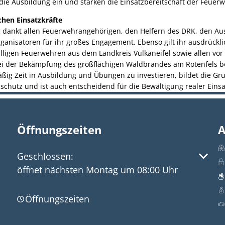
n die Ausbildung ein und stärken die Einsatzbereitschaft der Feuer
chen Einsatzkräfte
ng dankt allen Feuerwehrangehörigen, den Helfern des DRK, den A
ganisatoren für ihr großes Engagement. Ebenso gilt ihr ausdrückl
illigen Feuerwehren aus dem Landkreis Vulkaneifel sowie allen vor
ei der Bekämpfung des großflächigen Waldbrandes am Rotenfels be
äßig Zeit in Ausbildung und Übungen zu investieren, bildet die Gr
chutz und ist auch entscheidend für die Bewältigung realer Einsa
Öffnungszeiten
A
Klicken, um weitere Öffnungs- oder Schließzeite
Geschlossen:
öffnet nächsten Montag um 08:00 Uhr
Öffnungszeiten