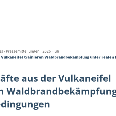
es
Themen
Dienstleistungen A-Z
Pol
es
Pressemitteilungen
2026
Juli
er Vulkaneifel trainieren Waldbrandbekämpfung unter realen
äfte aus der Vulkaneifel
en Waldbrandbekämpfung
edingungen