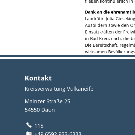
fließen kontinuierlich i
Dank an die ehrenamtli
Landrätin Julia Gieseki
Ausbildern sowie den Or
Einsatzkräften der Freiw
in Bad Kreuznach, die b
Die Bereitschaft, regelm
wirksamen Bevölkerungss
Kontakt
Kreisverwaltung Vulkaneifel
Mainzer Straße 25
54550
Daun
115
+49 6592 933-6333