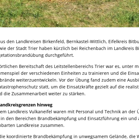
us den Landkreisen Birkenfeld, Bernkastel-Wittlich, Eifelkreis Bitb
wie der Stadt Trier haben kürzlich bei Reichenbach im Landkreis B
getationsbrandübung durchgeführt.
rtlichen Bereitschaft des Leitstellenbereichs Trier war es, unter m
nspiel der verschiedenen Einheiten zu trainieren und die Einsa
sbrände weiterzuentwickeln. Vor der Übung fand zudem eine Ausb
Katastrophenschutz statt, um die Einsatzkräfte gezielt auf die real
d die Zusammenarbeit weiter zu stärken.
andkreisgrenzen hinweg
em Landkreis Vulkaneifel waren mit Personal und Technik an der Ü
g in den Bereichen Brandbekämpfung und Einsatzführung ein und 
hbarten Landkreise zusammen.
 die koordinierte Brandbekämpfung in unwegsamem Gelände, die 