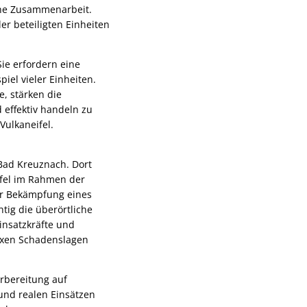
che Zusammenarbeit.
r beteiligten Einheiten
ie erfordern eine
iel vieler Einheiten.
, stärken die
 effektiv handeln zu
Vulkaneifel.
 Bad Kreuznach. Dort
ifel im Rahmen der
er Bekämpfung eines
tig die überörtliche
insatzkräfte und
exen Schadenslagen
rbereitung auf
und realen Einsätzen