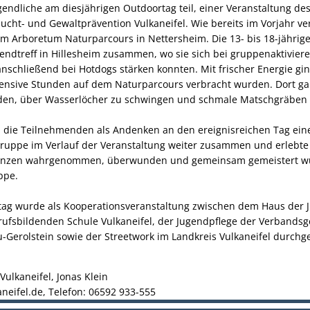
endliche am diesjährigen Outdoortag teil, einer Veranstaltung de
Sucht- und Gewaltprävention Vulkaneifel. Wie bereits im Vorjahr ve
im Arboretum Naturparcours in Nettersheim. Die 13- bis 18-jähri
endtreff in Hillesheim zusammen, wo sie sich bei gruppenaktivi
nschließend bei Hotdogs stärken konnten. Mit frischer Energie gi
tensive Stunden auf dem Naturparcours verbracht wurden. Dort gal
den, über Wasserlöcher zu schwingen und schmale Matschgräben
 die Teilnehmenden als Andenken an den ereignisreichen Tag ein
ruppe im Verlauf der Veranstaltung weiter zusammen und erlebte
renzen wahrgenommen, überwunden und gemeinsam gemeistert wu
ppe.
tag wurde als Kooperationsveranstaltung zwischen dem Haus der J
erufsbildenden Schule Vulkaneifel, der Jugendpflege der Verband
Gerolstein sowie der Streetwork im Landkreis Vulkaneifel durchge
Vulkaneifel, Jonas Klein
neifel.de, Telefon: 06592 933-555