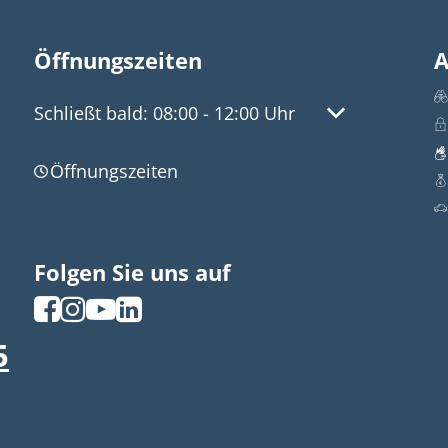
Öffnungszeiten
A
Klicken, um weitere Öffnungs- oder Schließzeite
Schließt bald:
08:00
-
12:00
Uhr
Von 08:00 bis 
Öffnungszeiten
Folgen Sie uns auf
5