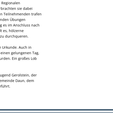
s Regionalen
rbrachten sie dabei
gen Teilnehmenden trafen
erenden Übungen
ng es im Anschluss nach
t es, hölzerne
 zu durchqueren.
e Urkunde. Auch in
 einen gelungenen Tag,
rden. Ein großes Lob
ugend Gerolstein, der
sgemeinde Daun, dem
führt.