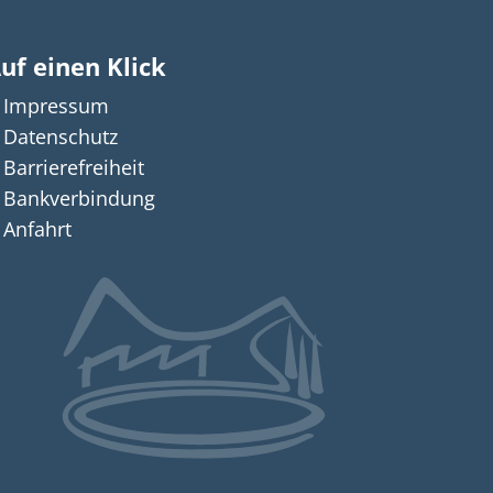
uf einen Klick
Impressum
n auszublenden
12:00 Uhr
Datenschutz
Barrierefreiheit
Bankverbindung
Anfahrt