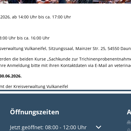
2026, ab 14:00 Uhr bis ca. 17:00 Uhr
3:00 Uhr bis ca. 16:00 Uhr
sverwaltung Vulkaneifel, Sitzungssaal, Mainzer Str. 25, 54550 Daun
 werden die beiden Kurse „Sachkunde zur Trichinenprobenentnahm
hre Anmeldung bitte mit ihren Kontaktdaten via E-Mail an veterin
30.06.2026.
mt der Kreisverwaltung Vulkaneifel
Öffnungszeiten
A
Klicken, um weitere Öffnungs- oder Schließzeite
Jetzt geöffnet:
08:00
-
12:00
Uhr
Von 08:00 bis 