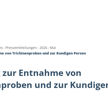
es
Themen
Dienstleistungen A-Z
Pol
es
Pressemitteilungen
2026
Mai
me von Trichinenproben und zur Kundigen Person
 zur Entnahme von
nproben und zur Kundige