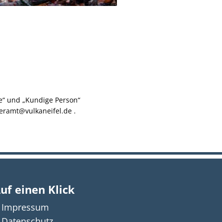
e“ und „Kundige Person“
aeramt@vulkaneifel.de .
uf einen Klick
Impressum
n auszublenden
12:00 Uhr
Datenschutz